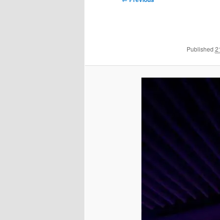
navigation
Published
2